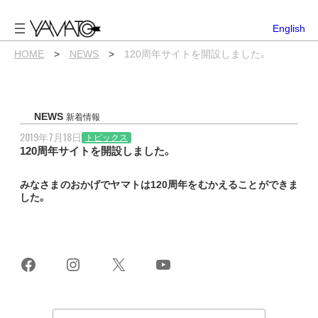
内
容
English
を
ス
HOME
>
NEWS
>
120周年サイトを開設しました。
キ
ッ
プ
NEWS
新着情報
2019年7月18日
トピックス
120周年サイトを開設しました。
みなさまのおかげでヤマトは120周年をむかえることができま
した。
Facebook
Instagram
X
YouTube