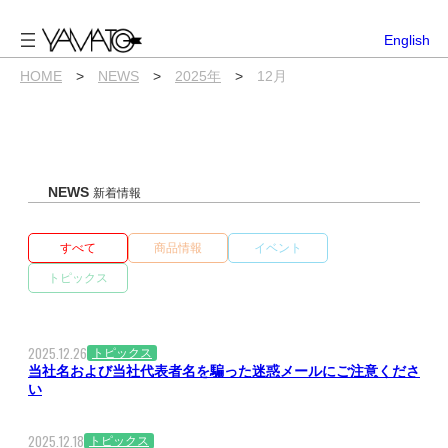
内
容
English
を
ス
HOME
>
NEWS
>
2025年
>
12月
キ
ッ
プ
NEWS
新着情報
すべて
商品情報
イベント
トピックス
2025.12.26
トピックス
当社名および当社代表者名を騙った迷惑メールにご注意くださ
い
2025.12.18
トピックス