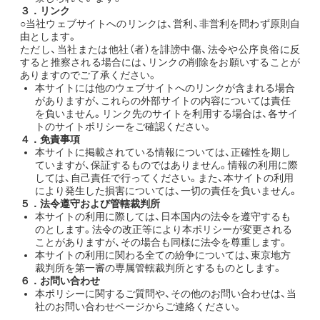
３．リンク
○当社ウェブサイトへのリンクは、営利、非営利を問わず原則自
由とします。
ただし、当社または他社（者）を誹謗中傷、法令や公序良俗に反
すると推察される場合には、リンクの削除をお願いすることが
ありますのでご了承ください。
本サイトには他のウェブサイトへのリンクが含まれる場合
がありますが、これらの外部サイトの内容については責任
を負いません。リンク先のサイトを利用する場合は、各サイ
トのサイトポリシーをご確認ください。
４．免責事項
本サイトに掲載されている情報については、正確性を期し
ていますが、保証するものではありません。情報の利用に際
しては、自己責任で行ってください。また、本サイトの利用
により発生した損害については、一切の責任を負いません。
５．法令遵守および管轄裁判所
本サイトの利用に際しては、日本国内の法令を遵守するも
のとします。法令の改正等により本ポリシーが変更される
ことがありますが、その場合も同様に法令を尊重します。
本サイトの利用に関わる全ての紛争については、東京地方
裁判所を第一審の専属管轄裁判所とするものとします。
６．お問い合わせ
本ポリシーに関するご質問や、その他のお問い合わせは、当
社のお問い合わせページからご連絡ください。