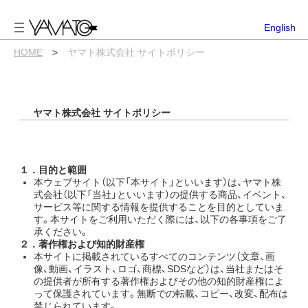
内
容
English
を
ス
HOME
>
ヤマト株式会社 サイトポリシー
キ
ッ
プ
ヤマト株式会社 サイトポリシー
１．目的と範囲
本ウェブサイト（以下「本サイト」といいます）は、ヤマト株
式会社（以下「当社」といいます）の提供する商品、イベント、
サービス等に関する情報を提供することを目的としていま
す。本サイトをご利用いただく際には、以下の各事項をご了
承ください。
２．
著作権および知的
財
産権
本サイトに掲載されているすべてのコンテンツ（文章、画
像、動画、イラスト、ロゴ、商標、SDSなど）は、当社またはそ
の提供者が所有する著作権およびその他の知的財産権によ
って保護されています。無断での転載、コピー、改変、配布は
禁じられています。