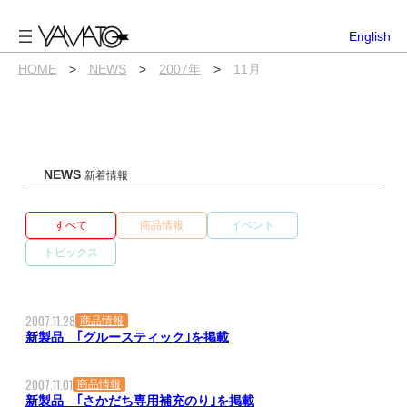
内
容
English
を
ス
HOME
>
NEWS
>
2007年
>
11月
キ
ッ
プ
NEWS
新着情報
すべて
商品情報
イベント
トピックス
2007.11.28
商品情報
新製品 ｢グルースティック｣を掲載
2007.11.01
商品情報
新製品 ｢さかだち専用補充のり｣を掲載