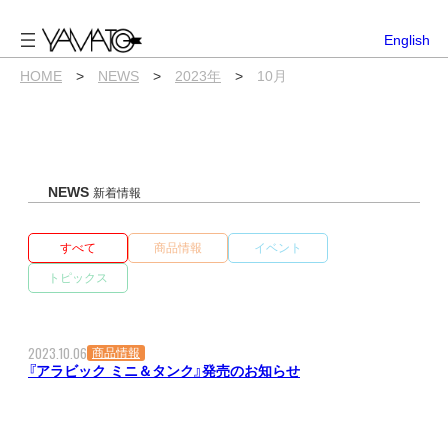
内
容
English
を
ス
HOME
>
NEWS
>
2023年
>
10月
キ
ッ
プ
NEWS
新着情報
すべて
商品情報
イベント
トピックス
2023.10.06
商品情報
『アラビック ミニ＆タンク』発売のお知らせ