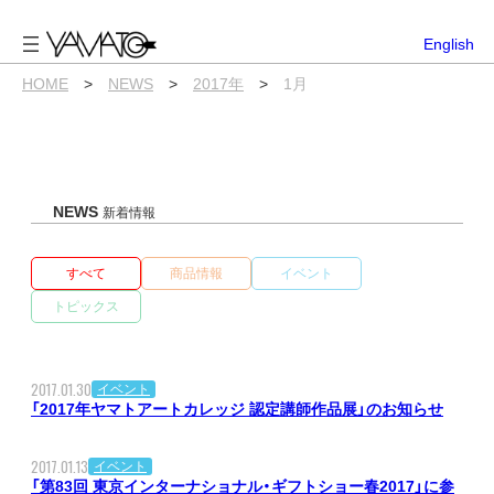
内
容
English
を
ス
HOME
>
NEWS
>
2017年
>
1月
キ
ッ
プ
NEWS
新着情報
すべて
商品情報
イベント
トピックス
2017.01.30
イベント
「2017年ヤマトアートカレッジ 認定講師作品展」のお知らせ
2017.01.13
イベント
「第83回 東京インターナショナル・ギフトショー春2017」に参