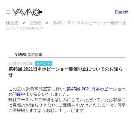
内
容
English
を
ス
HOME
>
NEWS
>
第45回 2021日本ホビーショー開催中止
キ
についてのお知らせ
ッ
プ
NEWS
新着情報
2021年4月26日
イベント
第45回 2021日本ホビーショー開催中止についてのお知ら
せ
この度の緊急事態宣言に伴い、
第45回 2021日本ホビーショー
の開催中止
が決定いたしました。
弊社ブースへのご来場を楽しみにしていただいていたお客様に
は突然のお知らせとなり、ご迷惑をおかけいたしますが、何卒
ご理解賜りますようお願い申し上げます。