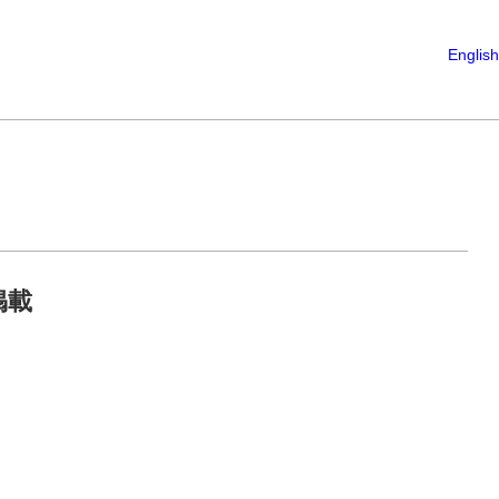
English
掲載