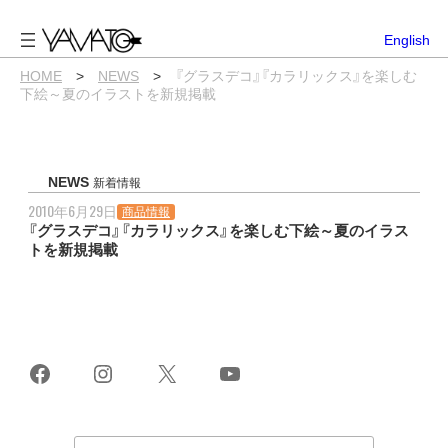
内
容
English
を
ス
HOME
>
NEWS
>
『グラスデコ』『カラリックス』を楽しむ
キ
下絵～夏のイラストを新規掲載
ッ
プ
NEWS
新着情報
2010年6月29日
商品情報
『グラスデコ』『カラリックス』を楽しむ下絵～夏のイラス
トを新規掲載
Facebook
Instagram
X
YouTube