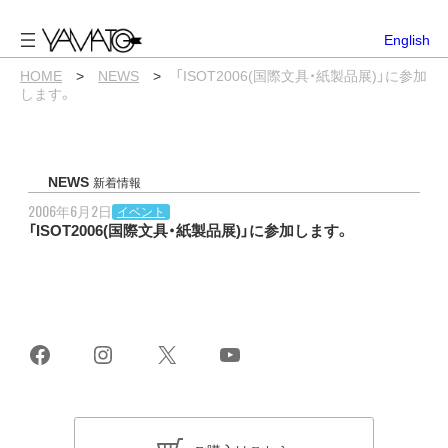
内
容
English
を
ス
HOME
>
NEWS
>
「ISOT2006(国際文具・紙製品展)」に参加
キ
します。
ッ
プ
NEWS
新着情報
2006年6月2日
イベント
「ISOT2006(国際文具・紙製品展)」に参加します。
Facebook
Instagram
X
YouTube