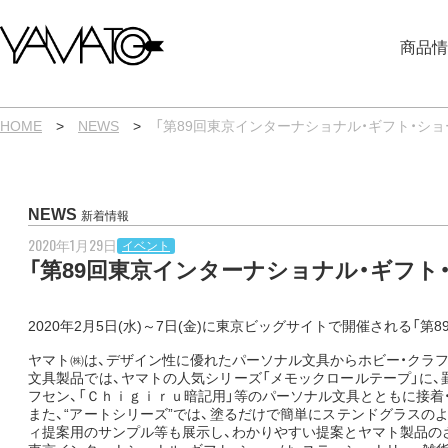
内
容
商品情
を
ス
キ
ッ
プ
HOME
>
NEWS
>
「第89回東京インターナショナル・ギフト・ショ
NEWS
新着情報
2020年1月29日
イベント
「第89回東京インターナショナル・ギフト・
2020年2月5日(水)～7日(金)に東京ビッグサイトで開催される「第
ヤマト㈱は、デザイン性に優れたパーソナル文具からホビー・クラフ
文具製品では、ヤマトの人気シリーズ「メモックロールテープ」に
フセン、「Ｃｈｉｇｉｒｕ暗記用」等のパーソナル文具とともに接着
また、“アートシリーズ”では、塗るだけで簡単にステンドグラス
ィ提案用のサンプル等も展示し、わかりやすい提案とヤマト製品の