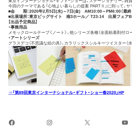
東京インターナショナル・ギフト・ショーは、ステーショナリー、雑
今回のテーマである『心地よい暮らしの提案 PARTⅡ』に則って、
■会 期：2020年2月5日(水)～7日(金) AM10:00～PM6:00（最終
■出展場所：東京ビッグサイト 南3ホール／ T23-14 出展フェアBS
【出品予定商品】
・事務用品
メモックロールテープ〈ノート〉、他シリーズ各種（全面粘着剤付ロール
・アートシリーズ
グラスデコ（不思議な絵の具）、カラリックスシルキーツイスター（水
⇒
「第89回東京インターナショナル・ギフト・ショー春2020」HP
Facebook
Instagram
X
Yo