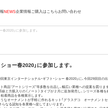
報
企業情報
ご購入はこちら
お問い合わせ
NEWS
ー春2020」に参加します。
ショー春2020」に参加します。
89回東京インターナショナル・ギフト・ショー 春2020」に、今回29回目
ト商品“アートシリーズ”等多数を出品し、幅広い業種への提案を図りま
、罫線と方眼入りの〈ノート〉タイプが２月に追加発売し、シリーズ各種を
・粘着商品を各種展示します。
のようなオーナメントが手軽に作れるキット「グラスデコ オーナメントセ
さらなる認知を各業種へ促してまいります。