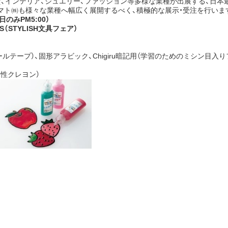
貨、インテリア、ジュエリー、ファッション等多様な業種が出展する、日
ヤマト㈱も様々な業種へ幅広く展開するべく、積極的な展示・受注を行いま
日のみPM5:00）
（STYLISH文具フェア）
テープ）、固形アラビック、Chigiru暗記用（学習のためのミシン目入り
性クレヨン）
uTube