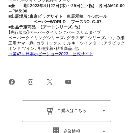
ペーパークイリング体験イメージ
■会 期：
2023年4月27日(木)～29日(土・祝) 各日AM10:00
～PM5:00
■出展場所：
東京ビッグサイト 東展示棟 4・5ホール
ペーパーWORLD ブースNO. G-07
■出品予定商品 《アートシリーズ、他》
【先行販売】ペーパークイリングバー スリムタイプ
ペーパークイリングシリーズ、グラスデコシリーズ、つまみ細
工用ヤマト糊、カラリックス シルキーツイスター、アラビック
ボンド ツイン、各種接着・粘着商品、他
⇒第47回日本ホビーショー2023 公式サイト
Facebook
Instagram
X
YouTube
ご購入はこちら
企業情報