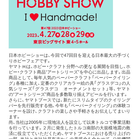
日本ホビーショーは、今回で47回目を迎える日本最大の手づく
りホビーフェアです。
ヤマト㈱は、ホビー・クラフト分野への更なる展開を目指し、ホ
ビー・クラフト商品“アートシリーズ”を中心に出品します。出品
商品として、毎年人気のペーパークラフト「ペーパークイリン
グ」各種に加え、定番のクリアカラー絵の具「グラスデコ」の人
気シリーズ「グラスデコ オーナメントセット」等、ヤマト
の“アートシリーズ”商品を多数取り揃えアピールを行います。
さらに、ヤマトブースでは、新たにスリムタイプのクイリング
バーを先行販売する他、今年も「ペーパークイリング」の体験コ
ーナーを設け、クラフトの楽しさや手軽さをお伝えしてまいり
ます。
尚、当社は2005年に現地法人を設立して以来トルコで事業活動
を行っています。２月に発生したトルコ南部の大規模地震の救
済に役立てていただくため、ヤマトブースにおける売り上げの
一部、当社と当社社員有志からの義援金を合わせて、公的機関