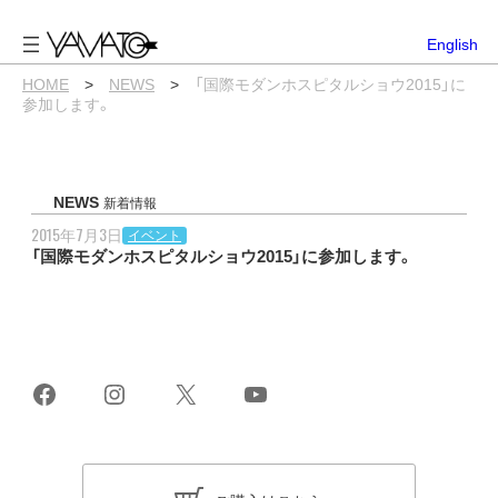
内
容
English
を
ス
HOME
>
NEWS
>
「国際モダンホスピタルショウ2015」に
キ
参加します。
ッ
プ
NEWS
新着情報
2015年7月3日
イベント
「国際モダンホスピタルショウ2015」に参加します。
Facebook
Instagram
X
YouTube