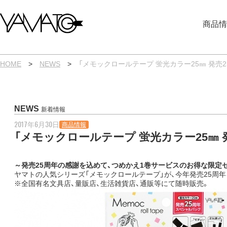
内
容
商品情
を
ス
キ
ッ
プ
HOME
>
NEWS
>
「メモックロールテープ 蛍光カラー25㎜ 発
NEWS
新着情報
2017年6月30日
商品情報
「メモックロールテープ 蛍光カラー25㎜
～発売25周年の感謝を込めて、つめかえ1巻サービスのお得な限定
ヤマトの人気シリーズ「メモックロールテープ」が、今年発売25周年を
※全国有名文具店、量販店、生活雑貨店、通販等にて随時販売。