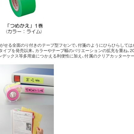
はがせる全面のり付きのテープ型フセンで、付箋のようにひらひらしては
紙タイプを発売以来、カラーやテープ幅のバリエーションの拡充を重ね、2
ンデックス等多用途につかえる利便性に加え、付属のクリアカッターケ