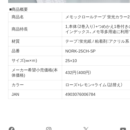
■商品概要
商品名
メモックロールテープ 蛍光カラー2
1,本体（2巻入り）+つめかえ1巻
商品特長
インデックス、メモ等多用途に利用
材質
テープ：蛍光紙 / 粘着剤：アクリル系 
品番
NORK-25CH-SP
サイズ(㎜×ｍ)
25×10
メーカー希望小売価格(本
432円（400円）
体価格)
カラー
ローズ+レモン+ライム（詰替え）
JAN
4903076006784
Facebook
Instagram
X
Yo