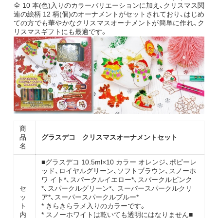
全 10 本(色)入りのカラーバリエーションに加え、クリスマス関
連の絵柄 12 柄(個)のオーナメントがセットされており、はじめ
ての方でも華やかなクリスマスオーナメントが簡単に作れ、ク
リスマスギフトにも最適です。
商
品
グラスデコ クリスマスオーナメントセット
名
■グラスデコ 10.5ml×10 カラー オレンジ、ポピーレ
ッド、ロイヤルグリーン、ソフトブラウン、スノーホ
ワ イト*、スパークルイエロー*、スパークルピンク
セ
*、スパークルグリーン*、 スーパースパークルクリ
ッ
ア*、スーパースパークルブルー*
ト
* きらきらラメ入りのカラーです。
内
* スノーホワイトは乾いても透明にはなりません■