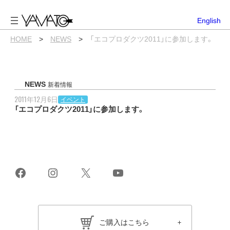
内
容
English
を
ス
HOME
>
NEWS
>
「エコプロダクツ2011」に参加します。
キ
ッ
プ
NEWS
新着情報
2011年12月6日
イベント
「エコプロダクツ2011」に参加します。
Facebook
Instagram
X
YouTube
ご購入はこちら