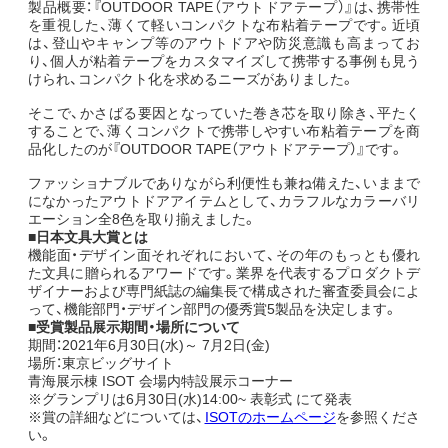
製品概要：『OUTDOOR TAPE（アウトドアテープ）』は、携帯性
を重視した、薄くて軽いコンパクトな布粘着テープです。近頃
は、登山やキャンプ等のアウトドアや防災意識も高まってお
り、個人が粘着テープをカスタマイズして携帯する事例も見う
けられ、コンパクト化を求めるニーズがありました。
そこで、かさばる要因となっていた巻き芯を取り除き、平たく
することで、薄くコンパクトで携帯しやすい布粘着テープを商
品化したのが『OUTDOOR TAPE（アウトドアテープ）』です。
ファッショナブルでありながら利便性も兼ね備えた、いままで
になかったアウトドアアイテムとして、カラフルなカラーバリ
エーション全8色を取り揃えました。
■日本文具大賞とは
機能面・デザイン面それぞれにおいて、その年のもっとも優れ
た文具に贈られるアワードです。業界を代表するプロダクトデ
ザイナーおよび専門紙誌の編集長で構成された審査委員会によ
って、機能部門・デザイン部門の優秀賞5製品を決定します。
■受賞製品展示期間・場所について
期間：2021年6月30日(水)～ 7月2日(金)
場所：東京ビッグサイト
青海展示棟 ISOT 会場内特設展示コーナー
※グランプリは6月30日(水)14:00~ 表彰式 にて発表
※賞の詳細などについては、
ISOTのホームページ
を参照くださ
い。