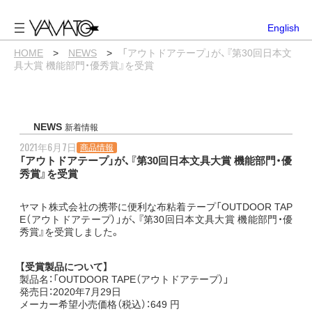
内
容
English
を
ス
HOME
>
NEWS
>
「アウトドアテープ」が、『第30回日本文
キ
具大賞 機能部門・優秀賞』を受賞
ッ
プ
NEWS
新着情報
2021年6月7日
商品情報
「アウトドアテープ」が、『第30回日本文具大賞 機能部門・優
秀賞』を受賞
ヤマト株式会社の携帯に便利な布粘着テープ「OUTDOOR TAP
E（アウトドアテープ）」が、『第30回日本文具大賞 機能部門・優
秀賞』を受賞しました。
【受賞製品について】
製品名：「OUTDOOR TAPE（アウトドアテープ）」
発売日：2020年7月29日
メーカー希望小売価格（税込）：649 円