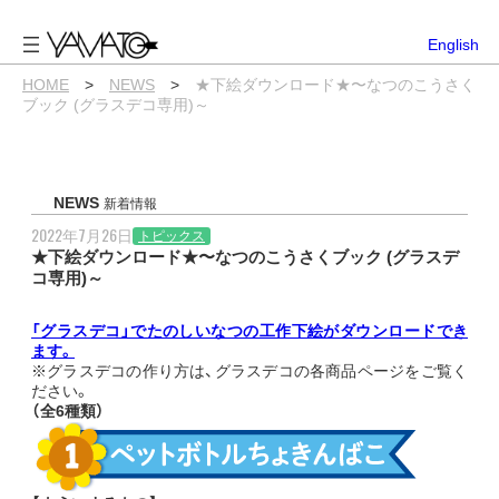
内
容
English
を
ス
HOME
>
NEWS
>
★下絵ダウンロード★〜なつのこうさく
キ
ブック (グラスデコ専用)～
ッ
プ
NEWS
新着情報
2022年7月26日
トピックス
★下絵ダウンロード★〜なつのこうさくブック (グラスデ
コ専用)～
「グラスデコ」でたのしいなつの工作下絵がダウンロードでき
ます。
※グラスデコの作り方は、グラスデコの各商品ページをご覧く
ださい。
（全6種類）