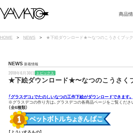
内
容
商品情
を
ス
キ
ッ
プ
HOME
>
NEWS
>
★下絵ダウンロード★〜なつのこうさくブック 
NEWS
新着情報
2018年6月30日
トピックス
★下絵ダウンロード★〜なつのこうさくブ
「グラスデコ」でたのしいなつの工作下絵がダウンロードできます。
※グラスデコの作り方は、グラスデコの各商品ページをご覧くださ
（全6種類）
【よういするもの】