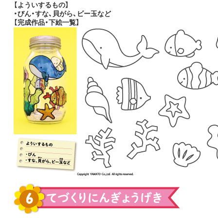
【よういするもの】
・びん・すな、貝がら、ビー玉など
【完成作品・下絵一覧】