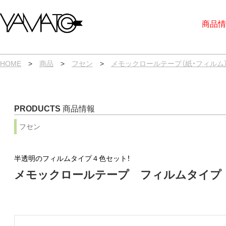
内
容
商品情
を
ス
キ
ッ
プ
HOME
>
商品
>
フセン
>
メモックロールテープ（紙・フィルム
PRODUCTS
商品情報
フセン
半透明のフィルムタイプ４色セット！
メモックロールテープ フィルムタイプ 