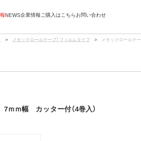
報
企業情報
ご購入はこちら
お問い合わせ
NEWS
）
>
メモックロールテープ│フィルムタイプ
>
メモックロールテー
7ｍｍ幅 カッター付（4巻入）