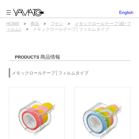
内
容
English
を
ス
HOME
>
商品
>
フセン
>
メモックロールテープ（紙・フ
キ
ィルム）
>
メモックロールテープ│フィルムタイプ
ッ
プ
商品情報
PRODUCTS
メモックロールテープ│フィルムタイプ