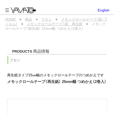
内
容
English
を
ス
HOME
>
商品
>
フセン
>
メモックロールテープ（紙・フ
キ
ィルム）
>
メモックロールテープ│紙 再生紙
>
メモック
ッ
ロールテープ（再生紙） 25mm幅 つめかえ（2巻入）
プ
商品情報
PRODUCTS
フセン
再生紙タイプ25㎜幅のメモックロールテープのつめかえです
メモックロールテープ（再生紙） 25mm幅 つめかえ（2巻入）