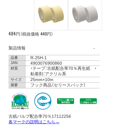
484
440
円（税抜価格
円）
製品情報
R-25H-1
品番
JAN
4903076900860
・テープ：古紙配合率70％再生紙 ・
材質
粘着剤：アクリル系
25mm×10m
サイズ
フック商品（セリースパック）
摘要
古紙パルプ配合率70％17112256
各マークの説明はこちら→