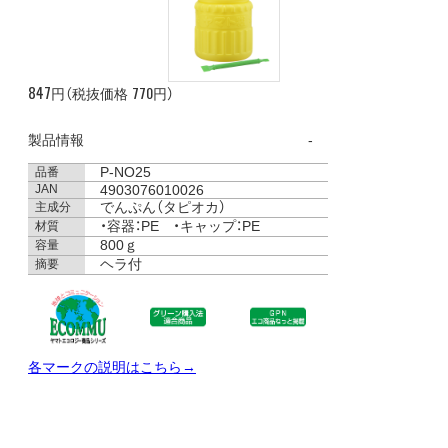
847
770
円（税抜価格
円）
製品情報
P-NO25
品番
JAN
4903076010026
でんぷん（タピオカ）
主成分
・容器：PE ・キャップ：PE
材質
800ｇ
容量
ヘラ付
摘要
各マークの説明はこちら→