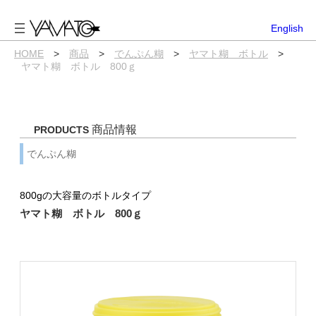
内
容
English
を
ス
HOME
>
商品
>
でんぷん糊
>
ヤマト糊 ボトル
>
キ
ヤマト糊 ボトル 800ｇ
ッ
プ
商品情報
PRODUCTS
でんぷん糊
800gの大容量のボトルタイプ
ヤマト糊 ボトル 800ｇ