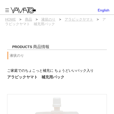
内
容
English
を
ス
HOME
>
商品
>
液状のり
>
アラビックヤマト
>
ア
キ
ラビックヤマト 補充用パック
ッ
プ
商品情報
PRODUCTS
液状のり
ご家庭でのちょこっと補充に ちょうどいいパック入り
アラビックヤマト 補充用パック