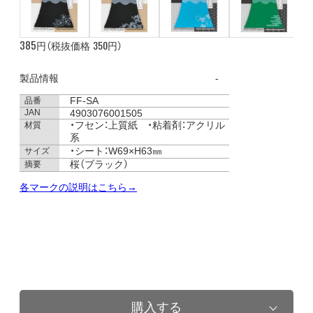
385
350
円（税抜価格
円）
製品情報
FF-SA
品番
JAN
4903076001505
・フセン：上質紙 ・粘着剤：アクリル
材質
系
・シート：W69×H63㎜
サイズ
桜（ブラック）
摘要
各マークの説明はこちら→
購入する