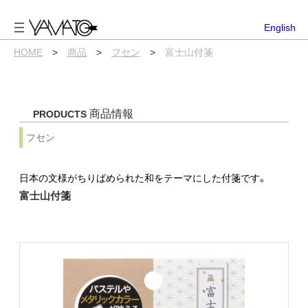
内
容
English
を
ス
HOME
>
商品
>
フセン
>
富士山付箋
キ
ッ
プ
商品情報
PRODUCTS
フセン
日本の文様がちりばめられた和をテーマにした付箋です。
富士山付箋