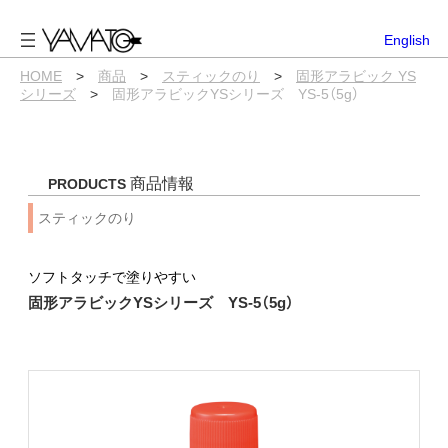
内
容
English
を
ス
HOME
>
商品
>
スティックのり
>
固形アラビック YS
キ
シリーズ
>
固形アラビックYSシリーズ YS-5（5g）
ッ
プ
商品情報
PRODUCTS
スティックのり
ソフトタッチで塗りやすい
固形アラビックYSシリーズ YS-5（5g）