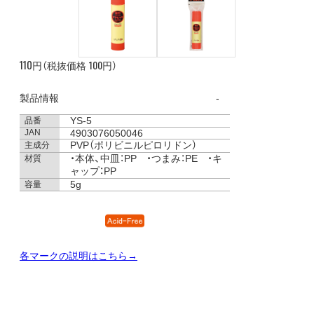
110
100
円（税抜価格
円）
製品情報
YS-5
品番
JAN
4903076050046
PVP（ポリビニルピロリドン）
主成分
・本体、中皿：PP ・つまみ：PE ・キ
材質
ャップ：PP
5g
容量
各マークの説明はこちら→