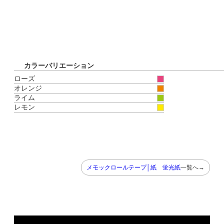
カラーバリエーション
ローズ
オレンジ
ライム
レモン
メモックロールテープ│紙 蛍光紙
一覧へ→