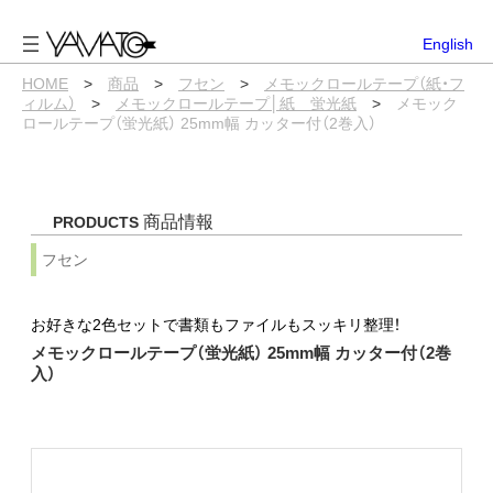
内
容
English
を
ス
HOME
>
商品
>
フセン
>
メモックロールテープ（紙・フ
キ
ィルム）
>
メモックロールテープ│紙 蛍光紙
>
メモック
ッ
ロールテープ（蛍光紙） 25mm幅 カッター付（2巻入）
プ
商品情報
PRODUCTS
フセン
お好きな2色セットで書類もファイルもスッキリ整理！
メモックロールテープ（蛍光紙） 25mm幅 カッター付（2巻
入）