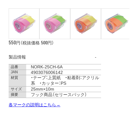
550
500
円（税抜価格
円）
製品情報
NORK-25CH-6A
品番
JAN
4903076006142
・テープ：上質紙 ・粘着剤：アクリル
材質
系 ・カッター：PS
25mm×10m
サイズ
フック商品（セリースパック）
摘要
各マークの説明はこちら→