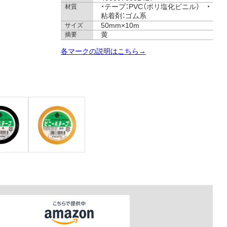
・テープ：PVC（ポリ塩化ビニル） ・
材質
粘着剤：ゴム系
50mm×10m
サイズ
黄
摘要
各マークの説明はこちら→