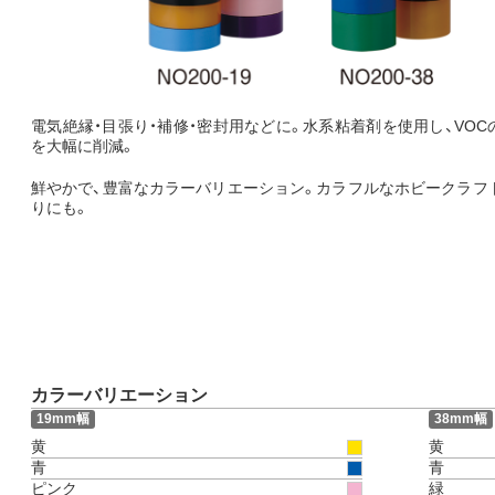
電気絶縁・目張り・補修・密封用などに。水系粘着剤を使用し、VOC
を大幅に削減。
鮮やかで、豊富なカラーバリエーション。カラフルなホビークラフ
りにも。
カラーバリエーション
19mm幅
38mm幅
黄
黄
青
青
ピンク
緑