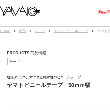
内
容
商品情
を
ス
キ
ッ
プ
HOME
>
商品
>
テープ
>
ヤマトビニールテープ
>
ヤマト
PRODUCTS
商品情報
テープ
脱鉛タイプで、すぐれた絶縁性のビニールテープ
ヤマトビニールテープ 50ｍｍ幅