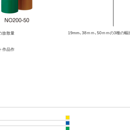
19mm、38ｍｍ、50ｍｍの3種の幅
の放散量
ト作品作