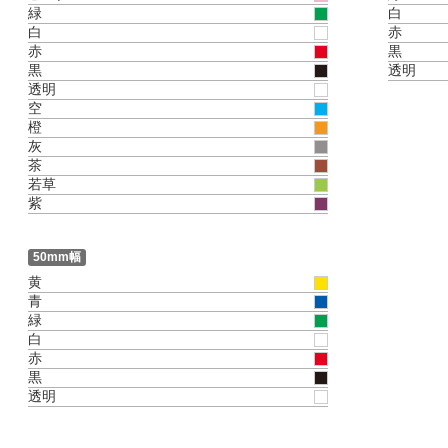
緑
白
白
赤
赤
黒
黒
透明
透明
空
橙
灰
茶
若草
紫
50mm幅
黄
青
緑
白
赤
黒
透明