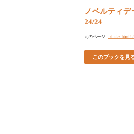
ノベルティデ
24/24
元のページ
../index.html#
このブックを見