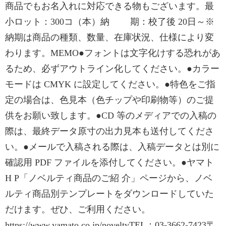
商品でもお名入れに対応できる物もございます。最
小ロット：300コ（本）納 期：校了後 20日～※
納期は商品の種類、数量、在庫状況、仕様により変
わります。MEMO●フォントは文字化けする恐れがあ
るため、必ずアウトライン化してください。●カラー
モードは CMYK に設定してください。●特色をご指
定の場合は、色見本（色チップや印刷物等）のご提
供をお願い致します。●CD 等のメディアでの入稿の
際は、最終データ原寸の出力見本も送付してくださ
い。●メールで入稿される際は、入稿データとは別に
確認用 PDF ファイルを添付してください。●ヤマト
H P「ノベルティ商品のご紹 介」ページから、ノベ
ルティ商品別テンプレートをダウンロードしていた
だけます。ぜひ、ご利用ください。
https://www.yamato.co.jp/noveltyTEL：03-3662-7423〒