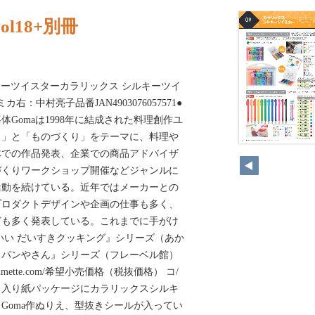
l18+別冊
ルキーツイスターカラリックス シルキーツイ
右：中村亮子品番JAN4903076057571●
Gomaは1998年に結成された料理創作ユ
も」と「ものづくり」をテーマに、料理や
体での作品発表、企業での商品アドバイザ
づくりワークショップ開催などジャンルに
活動を続けている。近年ではメーカーとの
プロダクトデザインや企画の仕事も多く、
ども多く発表している。これまでに手がけ
いい だいすきクッキング』シリーズ（あか
こパンやさん』シリーズ（フレーベル館）
gommette.com/希望小売価格（税抜価格） コ/
スト入り紙パッケージにカラリックスシルキ
とGoma作ぬりえ、型抜きシールが入ってい