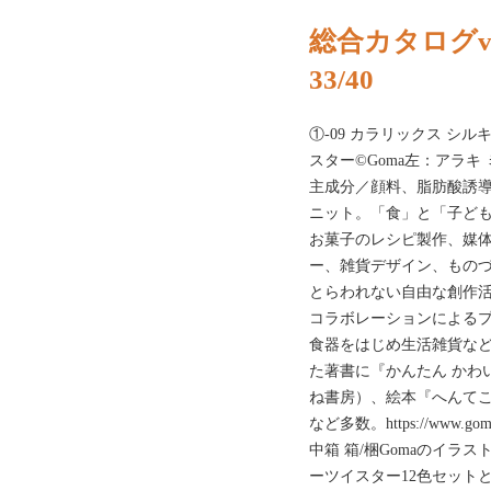
総合カタログvo
33/40
①-09 カラリックス シ
スター©Goma左：アラキ ミカ
主成分／顔料、脂肪酸誘導体
ニット。「食」と「子ど
お菓子のレシピ製作、媒
ー、雑貨デザイン、もの
とらわれない自由な創作
コラボレーションによる
食器をはじめ生活雑貨な
た著書に『かんたん かわ
ね書房）、絵本『へんて
など多数。https://www.
中箱 箱/梱Gomaのイラ
ーツイスター12色セット