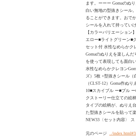
ます。ーーー Gomaのぬ
白い無地の型抜きシール
ることができます。おで
シールを入れて持っていけ
【カラーバリエーション】
エロー■ライトグリーン■
セット付 水性なめらかクレヨン①
Gomaのぬりえを楽しん
を使って表現しても面白い
水性なめらかクレヨンGom
ズ）5枚 +型抜きシール
（CLST-12）Goma作
10■スカイブル ー■ブル 
クストーリー仕立ての絵
タイプの絵柄が、ぬりえ
た型抜きシールを貼って
NEW33〈セット内容〉 
元のページ
../index.html#