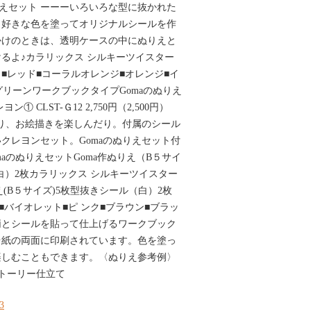
りえセット ーーーいろいろな型に抜かれた
。好きな色を塗ってオリジナルシールを作
かけのときは、透明ケースの中にぬりえと
るよ♪カラリックス シルキーツイスター
■レッド■コーラルオレンジ■オレンジ■イ
グリーンワークブックタイプGomaのぬりえ
 CLST-Ｇ12 2,750円（2,500円）
だり、お絵描きを楽しんだり。付属のシール
クレヨンセット。Gomaのぬりえセット付
aのぬりえセットGoma作ぬりえ（B５サイ
（白）2枚カラリックス シルキーツイスター
ぬりえ(B５サイズ)5枚型抜きシール（白）2枚
ー■バイオレット■ピ ンク■ブラウン■ブラッ
柄とシールを貼って仕上げるワークブック
台紙の両面に印刷されています。色を塗っ
楽しむこともできます。〈ぬりえ参考例〉
ストーリー仕立て
33